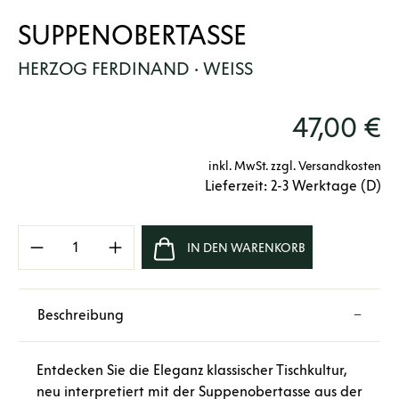
SUPPENOBERTASSE
HERZOG FERDINAND · WEISS
47,00 €
inkl. MwSt. zzgl. Versandkosten
Lieferzeit: 2-3 Werktage (D)
Produkt Anzahl: Gib den gewünschten Wert e
IN DEN WARENKORB
Beschreibung
Entdecken Sie die Eleganz klassischer Tischkultur,
neu interpretiert mit der Suppenobertasse aus der