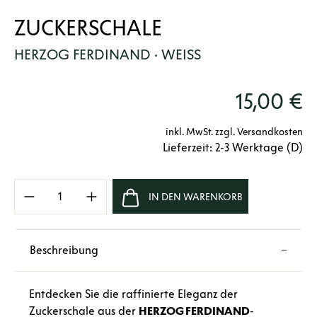
ZUCKERSCHALE
HERZOG FERDINAND · WEISS
15,00 €
inkl. MwSt. zzgl. Versandkosten
Lieferzeit: 2-3 Werktage (D)
Produkt Anzahl: Gib den gewünschten Wert e
IN DEN WARENKORB
Beschreibung
Entdecken Sie die raffinierte Eleganz der
Zuckerschale aus der
HERZOG
FERDINAND
-