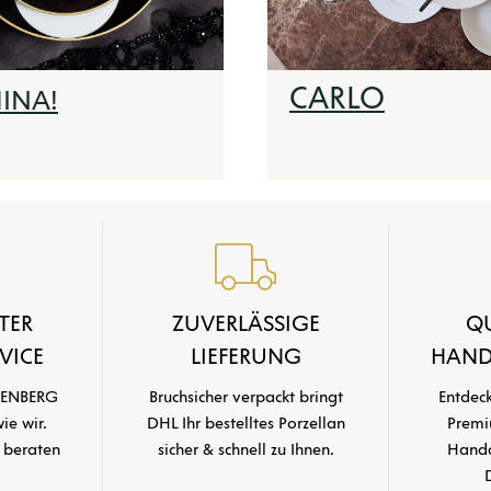
CARLO
INA!
TER
ZUVERLÄSSIGE
QU
VICE
LIEFERUNG
HAND
STENBERG
Bruchsicher verpackt bringt
Entdeck
ie wir.
DHL Ihr bestelltes Porzellan
Premi
r beraten
sicher & schnell zu Ihnen.
Handar