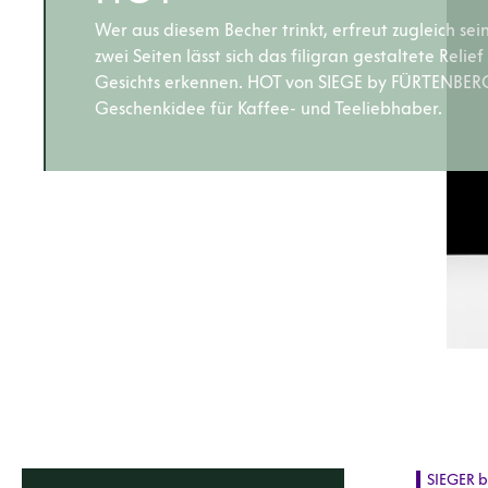
Wer aus diesem Becher trinkt, erfreut zugleich se
zwei Seiten lässt sich das ﬁligran gestaltete Relie
Gesichts erkennen. HOT von SIEGE by FÜRTENBERG
Geschenkidee für Kaffee- und Teeliebhaber.
SIEGER 