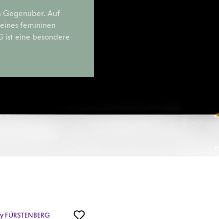
in Gegenüber. Auf
f eines femininen
 ist eine besondere
by FÜRSTENBERG