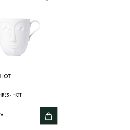
 HOT
IRES · HOT
€
*