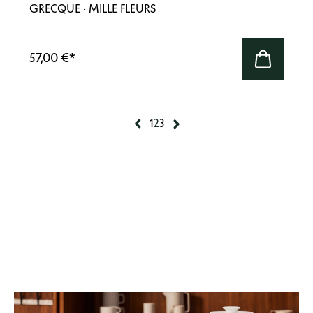
GRECQUE · MILLE FLEURS
57,00 €
*
1
2
3