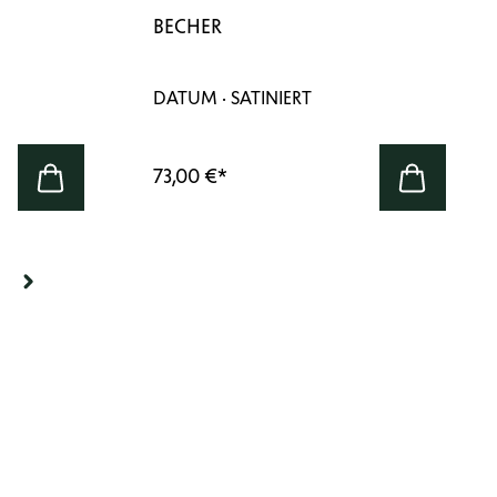
BECHER
DATUM · SATINIERT
73,00 €
*