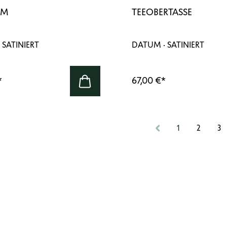
 M
TEEOBERTASSE
 SATINIERT
DATUM · SATINIERT
*
67,00 €
*
1
2
3