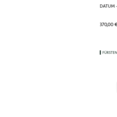
DATUM ·
370,00 
FÜRSTE