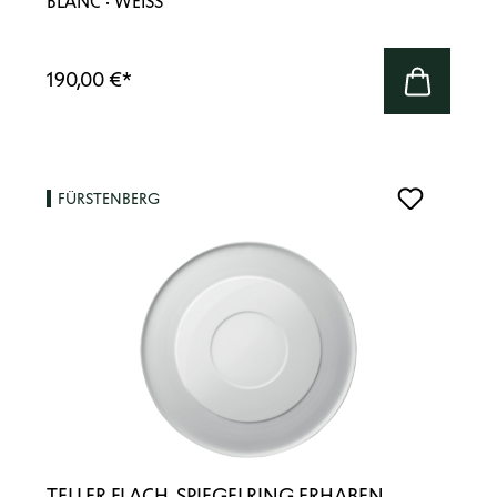
BLANC · WEISS
190,00 €
*
FÜRSTENBERG
TELLER FLACH, SPIEGELRING ERHABEN