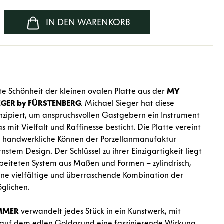
b den gewünschten Wert ein oder benutze d
IN DEN WARENKORB
te Schönheit der kleinen ovalen Platte aus der
MY
EGER by FÜRSTENBERG
. Michael Sieger hat diese
onzipiert, um anspruchsvollen Gastgebern ein Instrument
 mit Vielfalt und Raffinesse besticht. Die Platte vereint
e handwerkliche Können der Porzellanmanufaktur
stem Design. Der Schlüssel zu ihrer Einzigartigkeit liegt
beiteten System aus Maßen und Formen – zylindrisch,
eine vielfältige und überraschende Kombination der
glichen.
MMER
verwandelt jedes Stück in ein Kunstwerk, mit
e auf dem edlen Goldgrund eine faszinierende Wirkung