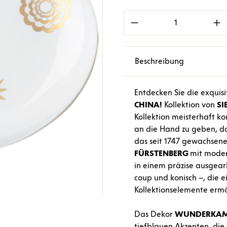
Produkt Anzahl: Gi
Beschreibung
Entdecken Sie die exquisi
CHINA!
Kollektion von
SI
Kollektion meisterhaft k
an die Hand zu geben, das
das seit 1747 gewachsen
FÜRSTENBERG
mit modern
in einem präzise ausgear
coup und konisch –, die 
Kollektionselemente ermö
Das Dekor
WUNDERKA
tiefblauen Akzenten, di