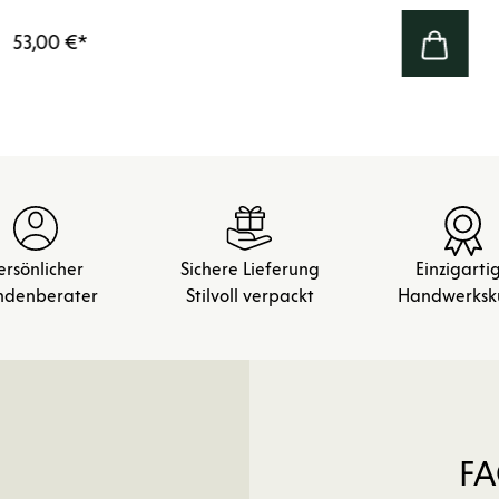
53,00 €
*
ersönlicher
Sichere Lieferung
Einzigarti
ndenberater
Stilvoll verpackt
Handwerksk
FA