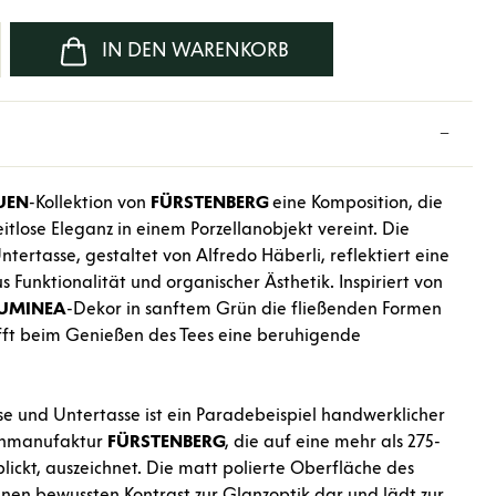
b den gewünschten Wert ein oder benutze d
IN DEN WARENKORB
UEN
-Kollektion von
FÜRSTENBERG
eine Komposition, die
itlose Eleganz in einem Porzellanobjekt vereint. Die
tertasse, gestaltet von Alfredo Häberli, reflektiert eine
Funktionalität und organischer Ästhetik. Inspiriert von
UMINEA
-Dekor in sanftem Grün die fließenden Formen
fft beim Genießen des Tees eine beruhigende
e und Untertasse ist ein Paradebeispiel handwerklicher
llanmanufaktur
FÜRSTENBERG
, die auf eine mehr als 275-
lickt, auszeichnet. Die matt polierte Oberfläche des
einen bewussten Kontrast zur Glanzoptik dar und lädt zur