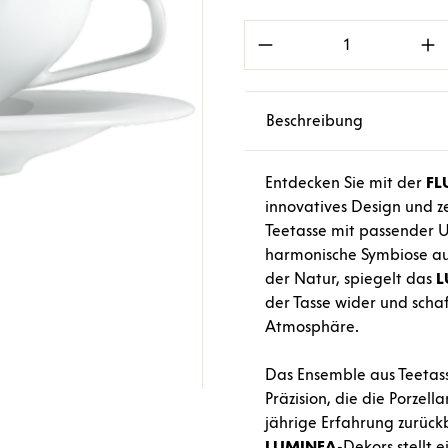
Produkt Anzahl: Gi
Beschreibung
Entdecken Sie mit der
FL
innovatives Design und ze
Teetasse mit passender Un
harmonische Symbiose aus 
der Natur, spiegelt das
L
der Tasse wider und scha
Atmosphäre.
Das Ensemble aus Teetass
Präzision, die die Porze
jährige Erfahrung zurückb
LUMINEA
-Dekors stellt 