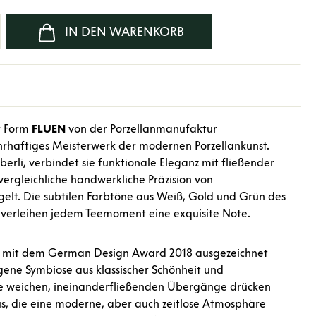
b den gewünschten Wert ein oder benutze d
IN DEN WARENKORB
r Form
FLUEN
von der Porzellanmanufaktur
hrhaftiges Meisterwerk der modernen Porzellankunst.
erli, verbindet sie funktionale Eleganz mit fließender
vergleichliche handwerkliche Präzision von
elt. Die subtilen Farbtöne aus Weiß, Gold und Grün des
verleihen jedem Teemoment eine exquisite Note.
e mit dem German Design Award 2018 ausgezeichnet
gene Symbiose aus klassischer Schönheit und
ie weichen, ineinanderfließenden Übergänge drücken
s, die eine moderne, aber auch zeitlose Atmosphäre