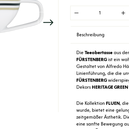
Produkt Anzahl: Gi
Beschreibung
Die
Teeobertasse
aus de
FÜRSTENBERG
ist ein wa
Gestaltet von Alfredo Häb
Linienführung, die die un
FÜRSTENBERG
widerspieg
Dekors
HERITAGE GREEN
Die Kollektion
FLUEN
, di
wurde, bietet eine gelun
zeitgemäßer Ästhetik. D
eine sanfte Bewegung au