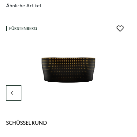
Produktgalerie überspringen
Ähnliche Artikel
FÜRSTENBERG
SCHÜSSEL RUND