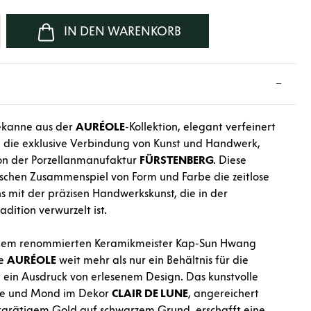
b den gewünschten Wert ein oder benutze d
IN DEN WARENKORB
eekanne aus der
AURÉOLE
-Kollektion, elegant verfeinert
, die exklusive Verbindung von Kunst und Handwerk,
ion der Porzellanmanufaktur
FÜRSTENBERG
. Diese
schen Zusammenspiel von Form und Farbe die zeitlose
s mit der präzisen Handwerkskunst, die in der
dition verwurzelt ist.
dem renommierten Keramikmeister Kap-Sun Hwang
ne
AURÉOLE
weit mehr als nur ein Behältnis für die
st ein Ausdruck von erlesenem Design. Das kunstvolle
ne und Mond im Dekor
CLAIR
DE
LUNE
, angereichert
karätigem Gold auf schwarzem Grund, erschafft eine