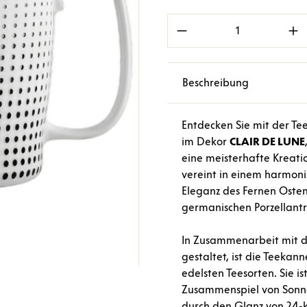
Produkt Anzahl: Gi
Beschreibung
Entdecken Sie mit der T
im Dekor
CLAIR
DE
LUNE
eine meisterhafte Kreat
vereint in einem harmoni
Eleganz des Fernen Osten
germanischen Porzellantra
In Zusammenarbeit mit 
gestaltet, ist die Teekan
edelsten Teesorten. Sie i
Zusammenspiel von Son
durch den Glanz von 24-