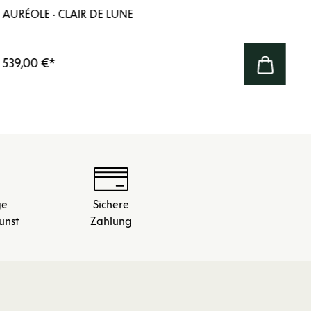
AURÉOLE · CLAIR DE LUNE
539,00 €
*
ge
Sichere
unst
Zahlung