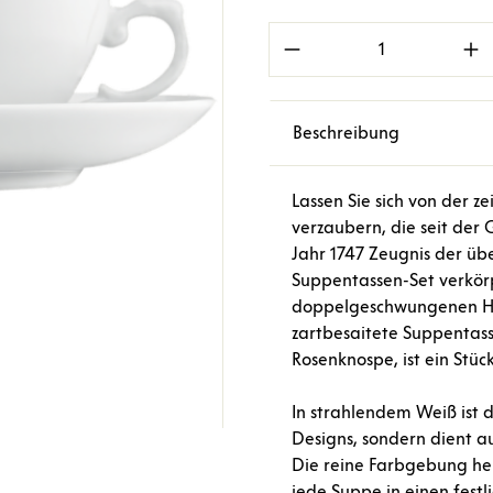
Produkt Anzahl: Gi
Beschreibung
Lassen Sie sich von der z
verzaubern, die seit de
Jahr 1747 Zeugnis der üb
Suppentassen-Set verkör
doppelgeschwungenen Hen
zartbesaitete Suppentass
Rosenknospe, ist ein Stüc
In strahlendem Weiß ist d
Designs, sondern dient au
Die reine Farbgebung heb
jede Suppe in einen festl