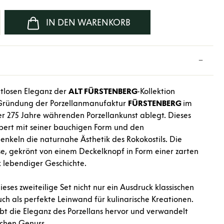
b den gewünschten Wert ein oder benutze d
IN DEN WARENKORB
eitlosen Eleganz der
ALT FÜRSTENBERG
-Kollektion
r Gründung der Porzellanmanufaktur
FÜRSTENBERG
im
er 275 Jahre währenden Porzellankunst ablegt. Dieses
pert mit seiner bauchigen Form und den
keln die naturnahe Ästhetik des Rokokostils. Die
e, gekrönt von einem Deckelknopf in Form einer zarten
k lebendiger Geschichte.
ieses zweiteilige Set nicht nur ein Ausdruck klassischen
ch als perfekte Leinwand für kulinarische Kreationen.
t die Eleganz des Porzellans hervor und verwandelt
ichen Genuss.