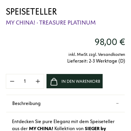
SPEISETELLER
MY CHINA! · TREASURE PLATINUM
98,00 €
inkl. MwSt. zzgl. Versandkosten
Lieferzeit: 2-3 Werktage (D)
Produkt Anzahl: Gib den gewünschten Wert e
IN DEN WARENKORB
Beschreibung
Entdecken Sie pure Eleganz mit dem Speiseteller
aus der
MY CHINA!
Kollektion von
SIEGER by