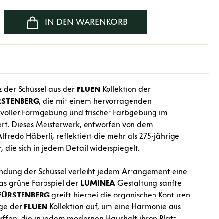
b den gewünschten Wert ein oder benutze d
IN DEN WARENKORB
z der Schüssel aus der
FLUEN
Kollektion der
RSTENBERG
, die mit einem hervorragenden
voller Formgebung und frischer Farbgebung im
rt. Dieses Meisterwerk, entworfen von dem
fredo Häberli, reflektiert die mehr als 275-jährige
 die sich in jedem Detail widerspiegelt.
undung der Schüssel verleiht jedem Arrangement eine
das grüne Farbspiel der
LUMINEA
Gestaltung sanfte
FÜRSTENBERG
greift hierbei die organischen Konturen
ge der
FLUEN
Kollektion auf, um eine Harmonie aus
affen, die in jedem modernen Haushalt ihren Platz