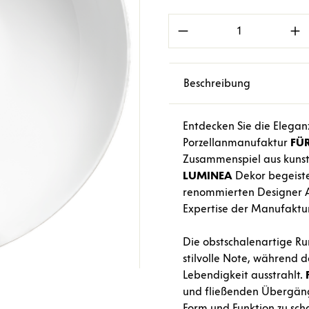
Produkt Anzahl: Gi
Beschreibung
Entdecken Sie die Elegan
Porzellanmanufaktur
FÜ
Zusammenspiel aus kunst
LUMINEA
Dekor begeiste
renommierten Designer Al
Expertise der Manufaktur,
Die obstschalenartige R
stilvolle Note, während 
Lebendigkeit ausstrahlt.
und fließenden Übergän
Form und Funktion zu sch