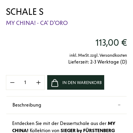
SCHALE S
MY CHINA! · CA' D'ORO
113,00 €
inkl. MwSt. zzgl. Versandkosten
Lieferzeit: 2-3 Werktage (D)
Produkt Anzahl: Gib den gewünschten Wert e
IN DEN WARENKORB
Beschreibung
Entdecken Sie mit der Dessertschale aus der
MY
CHINA!
Kollektion von
SIEGER by FÜRSTENBERG