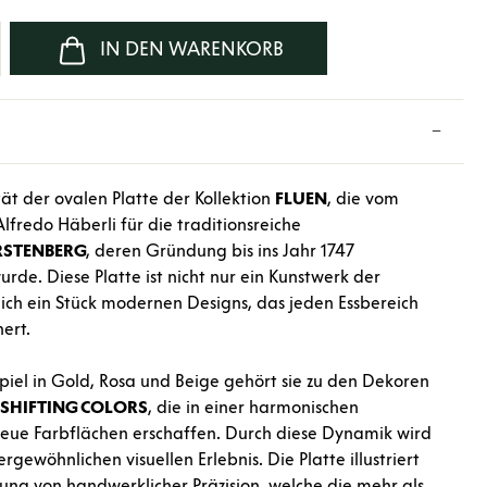
b den gewünschten Wert ein oder benutze d
IN DEN WARENKORB
tät der ovalen Platte der Kollektion
FLUEN
, die vom
fredo Häberli für die traditionsreiche
RSTENBERG
, deren Gründung bis ins Jahr 1747
urde. Diese Platte ist nicht nur ein Kunstwerk der
eich ein Stück modernen Designs, das jeden Essbereich
ert.
piel in Gold, Rosa und Beige gehört sie zu den Dekoren
SHIFTING
COLORS
, die in einer harmonischen
eue Farbflächen erschaffen. Durch diese Dynamik wird
gewöhnlichen visuellen Erlebnis. Die Platte illustriert
dung von handwerklicher Präzision, welche die mehr als