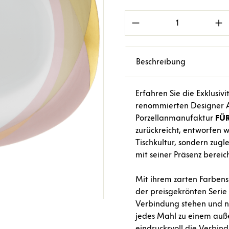
Produkt Anzahl: Gi
Beschreibung
Erfahren Sie die Exklusivi
renommierten Designer Al
Porzellanmanufaktur
FÜ
zurückreicht, entworfen w
Tischkultur, sondern zugl
mit seiner Präsenz bereich
Mit ihrem zarten Farbens
der preisgekrönten Serie
Verbindung stehen und n
jedes Mahl zu einem außer
eindrucksvoll die Verbin