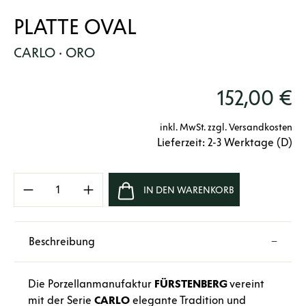
PLATTE OVAL
CARLO · ORO
152,00 €
inkl. MwSt. zzgl. Versandkosten
Lieferzeit: 2-3 Werktage (D)
Produkt Anzahl: Gib den gewünschten Wert e
IN DEN WARENKORB
Beschreibung
Die Porzellanmanufaktur
FÜRSTENBERG
vereint
mit der Serie
CARLO
elegante Tradition und