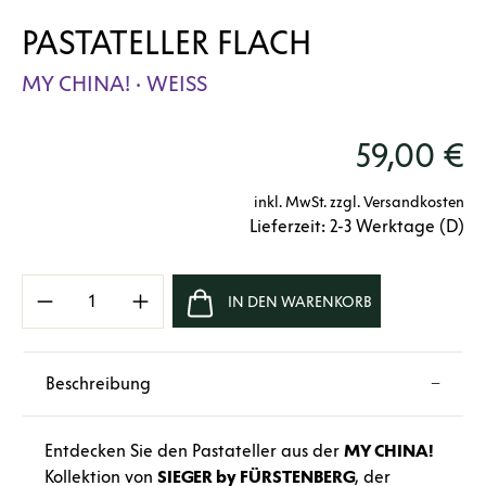
PASTATELLER FLACH
MY CHINA! · WEISS
59,00 €
inkl. MwSt. zzgl. Versandkosten
Lieferzeit: 2-3 Werktage (D)
Produkt Anzahl: Gib den gewünschten Wert e
IN DEN WARENKORB
Beschreibung
Entdecken Sie den Pastateller aus der
MY CHINA!
Kollektion von
SIEGER by FÜRSTENBERG
, der