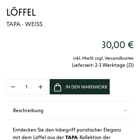
LÖFFEL
TAPA · WEISS
30,00 €
inkl. MwSt. zzgl. Versandkosten
Lieferzeit: 2-3 Werktage (D)
Produkt Anzahl: Gib den gewünschten Wert e
IN DEN WARENKORB
Beschreibung
Entdecken Sie den Inbegriff puristischer Eleganz
mit dem Löffel aus der
TAPA
-Kollektion der