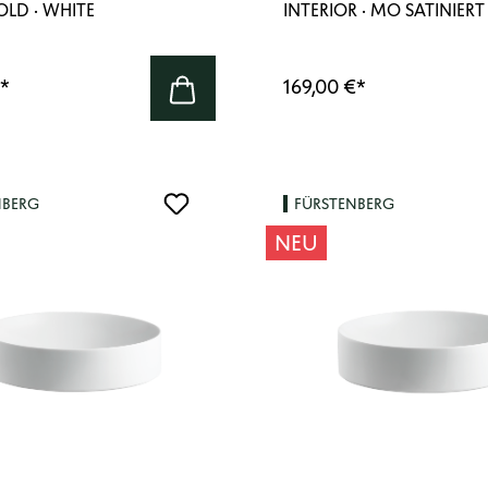
OLD · WHITE
INTERIOR · MO SATINIERT
*
169,00 €
*
NBERG
FÜRSTENBERG
NEU