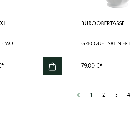
 XL
BÜROOBERTASSE
R · MO
GRECQUE · SATINIERT
€
*
79,00 €
*
1
2
3
4