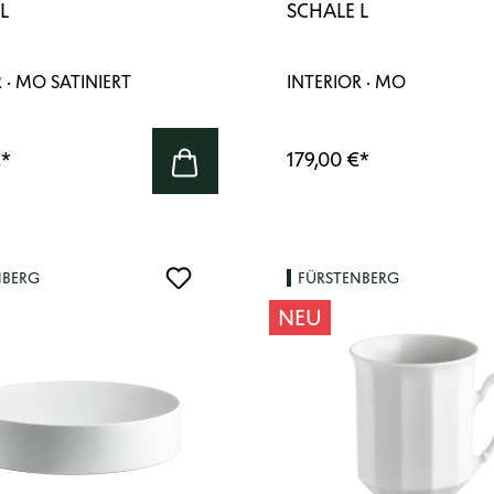
L
SCHALE L
 · MO SATINIERT
INTERIOR · MO
€
*
179,00 €
*
NBERG
FÜRSTENBERG
NEU