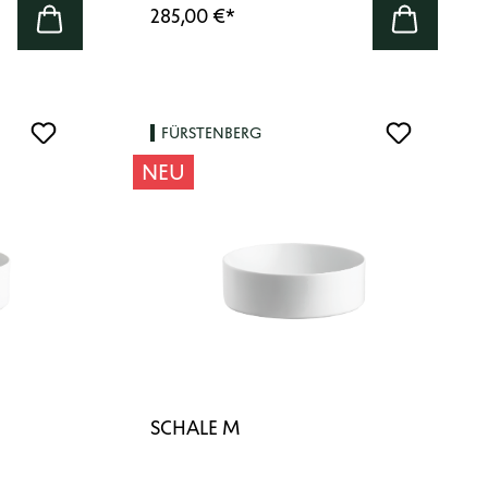
285,00 €
*
FÜRSTENBERG
NEU
SCHALE M