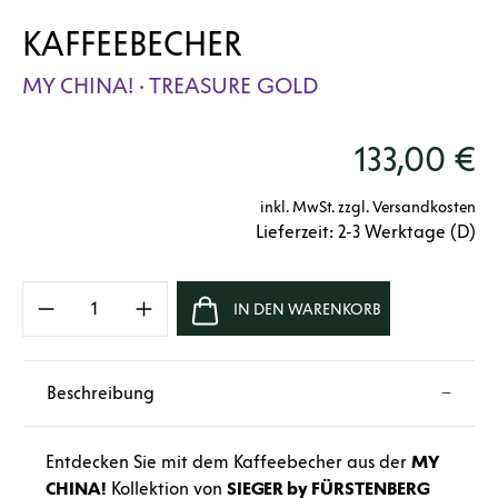
KAFFEEBECHER
MY CHINA! · TREASURE GOLD
133,00 €
inkl. MwSt. zzgl. Versandkosten
Lieferzeit: 2-3 Werktage (D)
Produkt Anzahl: Gib den gewünschten Wert e
IN DEN WARENKORB
Beschreibung
Entdecken Sie mit dem Kaffeebecher aus der
MY
CHINA!
Kollektion von
SIEGER by FÜRSTENBERG