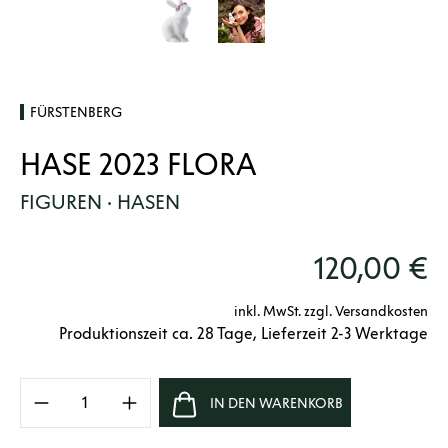
FÜRSTENBERG
HASE 2023 FLORA
FIGUREN · HASEN
120,00 €
inkl. MwSt. zzgl. Versandkosten
Produktionszeit ca. 28 Tage, Lieferzeit 2-3 Werktage
Produkt Anzahl: Gib den gewünschten Wert e
IN DEN WARENKORB