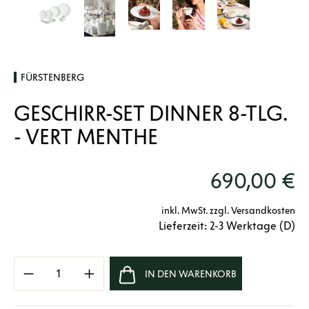
FÜRSTENBERG
GESCHIRR-SET DINNER 8-TLG.
- VERT MENTHE
690,00 €
inkl. MwSt. zzgl. Versandkosten
Lieferzeit: 2-3 Werktage (D)
Produkt Anzahl: Gib den gewünschten Wert e
IN DEN WARENKORB