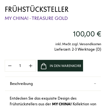
FRÜHSTÜCKSTELLER
MY CHINA! · TREASURE GOLD
100,00 €
inkl. MwSt. zzgl. Versandkosten
Lieferzeit: 2-3 Werktage (D)
Produkt Anzahl: Gib den gewünschten Wert e
IN DEN WARENKORB
Beschreibung
Entdecken Sie das exquisite Design des
Frühstückstellers aus der
MY CHINA!
Kollektion von