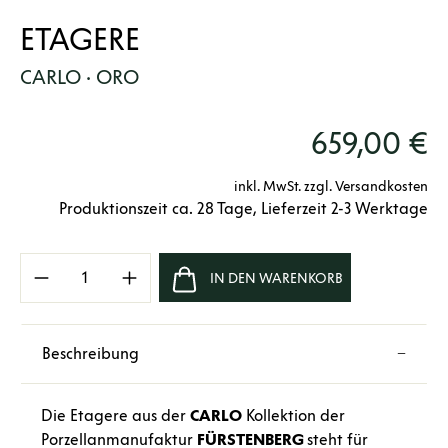
ETAGERE
CARLO · ORO
659,00 €
inkl. MwSt. zzgl. Versandkosten
Produktionszeit ca. 28 Tage, Lieferzeit 2-3 Werktage
Produkt Anzahl: Gib den gewünschten Wert e
IN DEN WARENKORB
Beschreibung
Die Etagere aus der
CARLO
Kollektion der
Porzellanmanufaktur
FÜRSTENBERG
steht für