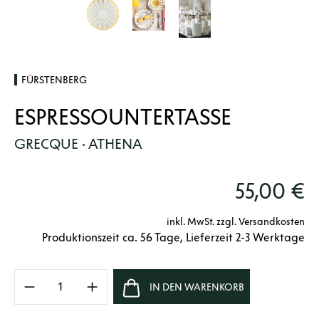
FÜRSTENBERG
ESPRESSOUNTERTASSE
GRECQUE · ATHENA
55,00 €
inkl. MwSt. zzgl. Versandkosten
Produktionszeit ca. 56 Tage, Lieferzeit 2-3 Werktage
Produkt Anzahl: Gib den gewünschten Wert e
IN DEN WARENKORB