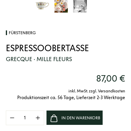
FÜRSTENBERG
ESPRESSOOBERTASSE
GRECQUE · MILLE FLEURS
87,00 €
inkl. MwSt. zzgl. Versandkosten
Produktionszeit ca. 56 Tage, Lieferzeit 2-3 Werktage
Produkt Anzahl: Gib den gewünschten Wert e
IN DEN WARENKORB