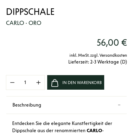
DIPPSCHALE
CARLO · ORO
56,00 €
inkl. MwSt. zzgl. Versandkosten
Lieferzeit: 2-3 Werktage (D)
Produkt Anzahl: Gib den gewünschten Wert e
IN DEN WARENKORB
Beschreibung
Entdecken Sie die elegante Kunstfertigkeit der
Dippschale aus der renommierten
CARLO
-