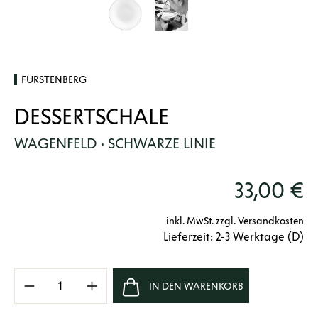
FÜRSTENBERG
DESSERTSCHALE
WAGENFELD · SCHWARZE LINIE
33,00 €
inkl. MwSt. zzgl. Versandkosten
Lieferzeit: 2-3 Werktage (D)
Produkt Anzahl: Gib den gewünschten Wert e
IN DEN WARENKORB