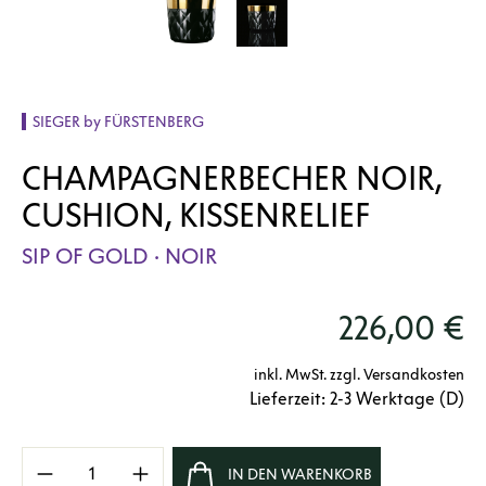
SIEGER by FÜRSTENBERG
CHAMPAGNERBECHER NOIR,
CUSHION, KISSENRELIEF
SIP OF GOLD · NOIR
226,00 €
inkl. MwSt. zzgl. Versandkosten
Lieferzeit: 2-3 Werktage (D)
Produkt Anzahl: Gib den gewünschten Wert e
IN DEN WARENKORB