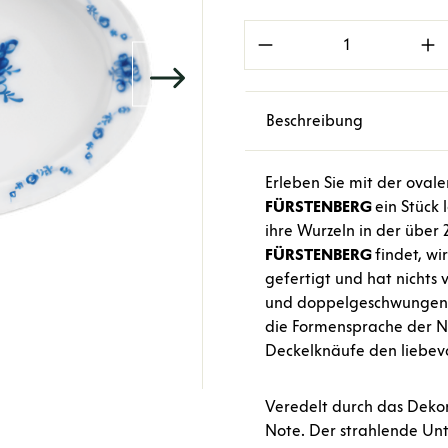
Produkt Anzahl: Gi
Beschreibung
Erleben Sie mit der oval
FÜRSTENBERG
ein Stück 
ihre Wurzeln in der über
FÜRSTENBERG
findet, wi
gefertigt und hat nichts 
und doppelgeschwungene
die Formensprache der N
Deckelknäufe den liebevol
Veredelt durch das Deko
Note. Der strahlende Unt