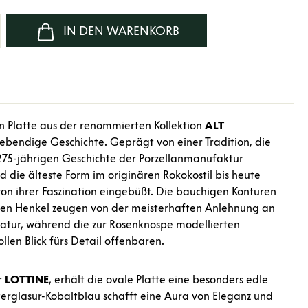
b den gewünschten Wert ein oder benutze d
IN DEN WARENKORB
en Platte aus der renommierten Kollektion
ALT
lebendige Geschichte. Geprägt von einer Tradition, die
 275-jährigen Geschichte der Porzellanmanufaktur
rd die älteste Form im originären Rokokostil bis heute
von ihrer Faszination eingebüßt. Die bauchigen Konturen
n Henkel zeugen von der meisterhaften Anlehnung an
atur, während die zur Rosenknospe modellierten
len Blick fürs Detail offenbaren.
r
LOTTINE
, erhält die ovale Platte eine besonders edle
erglasur-Kobaltblau schafft eine Aura von Eleganz und